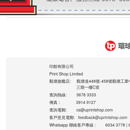
印館有限公司
Print Shop Limited
觀塘旗艦店:
觀塘道448號-458號觀塘工業
三期一樓C室
查詢熱線:
3678 3333
傳真：
3914 9127
查詢電郵:
cs@uprintshop.com
客戶意見電郵:
feedback@uprintshop.com
Whatsapp 聯絡客戶專線 :
6034 3778 | 