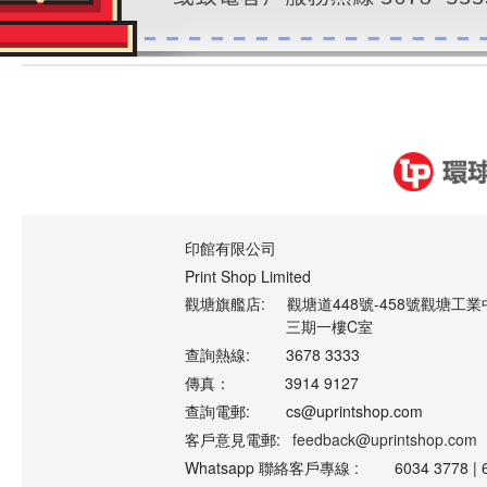
印館有限公司
Print Shop Limited
觀塘旗艦店:
觀塘道448號-458號觀塘工業
三期一樓C室
查詢熱線:
3678 3333
傳真：
3914 9127
查詢電郵:
cs@uprintshop.com
客戶意見電郵:
feedback@uprintshop.com
Whatsapp 聯絡客戶專線 :
6034 3778 | 