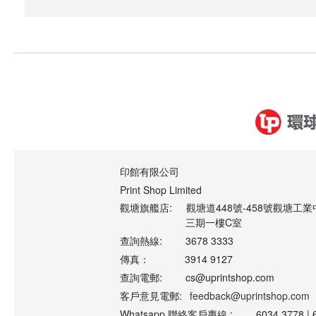
印館有限公司
Print Shop Limited
觀塘旗艦店:
觀塘道448號-458號觀塘工業
三期一樓C室
查詢熱線:
3678 3333
傳真：
3914 9127
查詢電郵:
cs@uprintshop.com
客戶意見電郵:
feedback@uprintshop.com
Whatsapp 聯絡客戶專線 :
6034 3778 | 