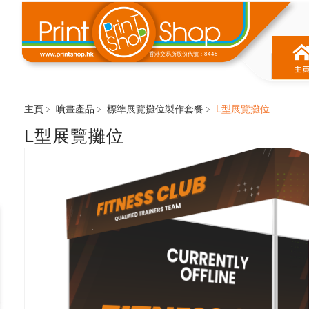
香港交易所股份代號：8448
主頁﹥
噴畫產品
﹥
標準展覽攤位製作套餐
﹥
L型展覽攤位
L型展覽攤位