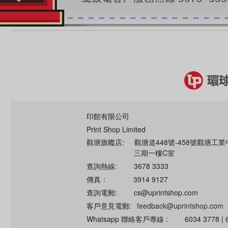
印館有限公司
Print Shop Limited
觀塘旗艦店:
觀塘道448號-458號觀塘工業
三期一樓C室
查詢熱線:
3678 3333
傳真：
3914 9127
查詢電郵:
cs@uprintshop.com
客戶意見電郵:
feedback@uprintshop.com
Whatsapp 聯絡客戶專線 :
6034 3778 | 