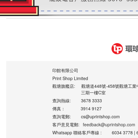
印館有限公司
Print Shop Limited
觀塘旗艦店:
觀塘道448號-458號觀塘工業
三期一樓C室
查詢熱線:
3678 3333
傳真：
3914 9127
查詢電郵:
cs@uprintshop.com
客戶意見電郵:
feedback@uprintshop.com
Whatsapp 聯絡客戶專線 :
6034 3778 | 