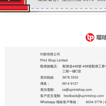
印館有限公司
Print Shop Limited
觀塘旗艦店:
觀塘道448號-458號觀塘工業
三期一樓C室
查詢熱線:
3678 3333
傳真：
3914 9127
查詢電郵:
cs@uprintshop.com
客戶意見電郵:
feedback@uprintshop.com
Whatsapp 聯絡客戶專線 :
6034 3778 | 