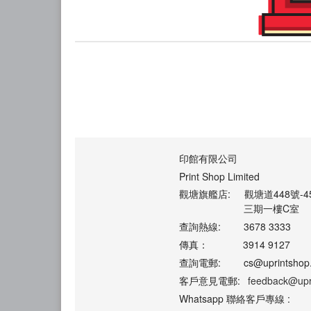
印館有限公司
Print Shop Limited
觀塘旗艦店:
觀塘道448號-
三期一樓C室
查詢熱線:
3678 3333
傳真：
3914 9127
查詢電郵:
cs@uprintshop
客戶意見電郵:
feedback@upr
Whatsapp 聯絡客戶專線 :