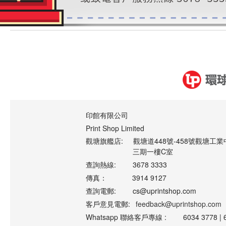
印館有限公司
Print Shop Limited
觀塘旗艦店:
觀塘道448號-458號觀塘工業
三期一樓C室
查詢熱線:
3678 3333
傳真：
3914 9127
查詢電郵:
cs@uprintshop.com
客戶意見電郵:
feedback@uprintshop.com
Whatsapp 聯絡客戶專線 :
6034 3778 | 